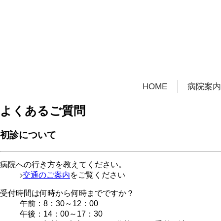
HOME
病院案内
理事長挨
基本理念
基本方針
患者さん
患者さん
長崎病院
病院の概
臨床指標
患者満足
地域医療
よくあるご質問
初診について
病院への行き方を教えてください。
交通のご案内
をご覧ください
受付時間は何時から何時までですか？
午前：8：30～12：00
午後：14：00～17：30