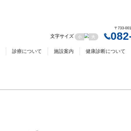
〒733-0
082
文字サイズ
診療について
施設案内
健康診断について
拶
の権利
の義務
の特長
要
度調査
連携